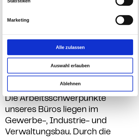
Statistiken
Ebenfalls zu unserem Portfolio gehören
Sanierungs- und Sicherungsarbeiten an Altbauten
und historischen Anlagen.
Marketing
arrow_forward
Alle zulassen
Auswahl erlauben
Über uns
Ablehnen
Die Arbeitsschwerpunkte
unseres Büros liegen im
Gewerbe-, Industrie- und
Verwaltungsbau. Durch die