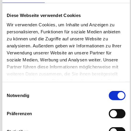
Sonder- und Verwaltungsbauten
Eine wirtschaftliche und termingerechte Planung
Diese Webseite verwendet Cookies
bis hin zur Ausführung in optimierter
Ausführungsqualität, ist unsere Maxime.
Wir verwenden Cookies, um Inhalte und Anzeigen zu
personalisieren, Funktionen für soziale Medien anbieten
zu können und die Zugriffe auf unsere Website zu
arrow_forward
analysieren. Außerdem geben wir Informationen zu Ihrer
Verwendung unserer Website an unsere Partner für
soziale Medien, Werbung und Analysen weiter. Unsere
Partner führen diese Informationen möglicherweise mit
weiteren Daten zusammen, die Sie ihnen bereitgestellt
haben oder die sie im Rahmen Ihrer Nutzung der Dienste
gesammelt haben.
Einwilligungsauswahl
Notwendig
Präferenzen
Umbau und Modernisierung