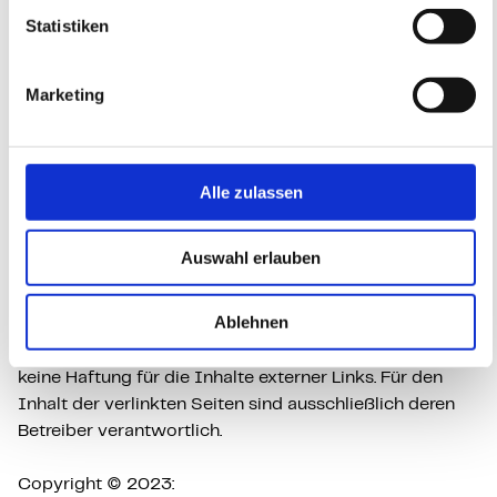
berufsrechtlichen Regelungen für Architekten der
Statistiken
Landesarchitektenkammern. Weitere Informationen
finden Sie auf den Seiten der
Bundesarchitektenkammer und dem Bund Deutscher
Marketing
Architekten (BDA)
Konzept, Design & Umsetzung:
Alle zulassen
Reizwerk GmbH
Weinheimer Straße 6
69488 Birkenau
Auswahl erlauben
www.reizwerk.com
Ablehnen
Haftungshinweis
:
Trotz sorgfältiger inhaltlicher Kontrolle übernehmen wir
keine Haftung für die Inhalte externer Links. Für den
Inhalt der verlinkten Seiten sind ausschließlich deren
Betreiber verantwortlich.
Copyright © 2023: