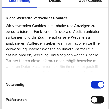
Zustimmung
Details
Über Cookies
Email:
ma
**
@
******************
er.de
www.architekt-winklmeier.de
Diese Webseite verwendet Cookies
Sitz der Gesellschaft:
Wir verwenden Cookies, um Inhalte und Anzeigen zu
Heidelberg
personalisieren, Funktionen für soziale Medien anbieten
Ust.ID.Nr.: DE 254677351
zu können und die Zugriffe auf unsere Website zu
analysieren. Außerdem geben wir Informationen zu Ihrer
Geschäftsführer:
Verwendung unserer Website an unsere Partner für
Hansjörg Winklmeier
soziale Medien, Werbung und Analysen weiter. Unsere
Eric Winklmeier
Partner führen diese Informationen möglicherweise mit
weiteren Daten zusammen, die Sie ihnen bereitgestellt
Eingetragen in der Architektenkammer Baden-
haben oder die sie im Rahmen Ihrer Nutzung der Dienste
Württemberg
gesammelt haben.
Einwilligungsauswahl
Notwendig
Die Berufsbezeichnung Architekt wurde, wenn nicht
anders vermerkt, in der Bundesrepublik Deutschland
verliehen. Es gilt die Honorarordnung für Architekten
Präferenzen
und Ingenieure (HOAI) sowie die Berufsordnungen und